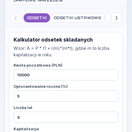
DARMOWE NARZEDZIE
❮
❯
ODSETKI
ODSETKI USTAWOWE
PROMILE
Kalkulator odsetek skladanych
Wzor: A = P * (1 + r/m)^(m*t), gdzie m to liczba
kapitalizacji w roku.
Kwota poczatkowa (PLN)
Oprocentowanie roczne (%)
Liczba lat
Kapitalizacja